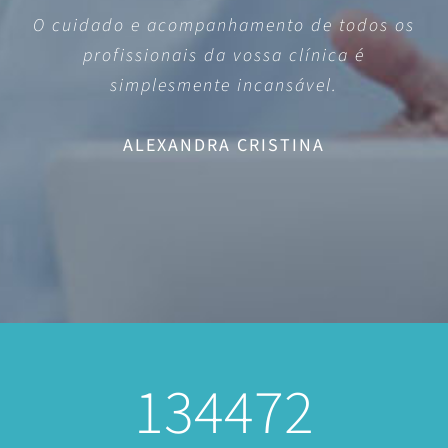
O cuidado e acompanhamento de todos os
profissionais da vossa clínica é
simplesmente incansável.
ALEXANDRA CRISTINA
134472