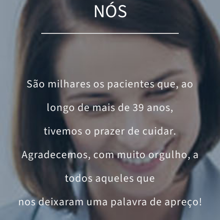
NÓS
São milhares os pacientes que, ao
longo de mais de 39 anos,
tivemos o prazer de cuidar.
Agradecemos, com muito orgulho, a
todos aqueles que
nos deixaram uma palavra de apreço!